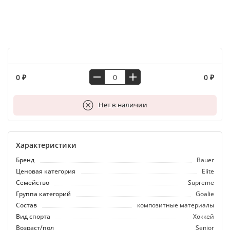
0 ₽
0 ₽
В корзину
Нет в наличии
Характеристики
Бренд
Bauer
Ценовая категория
Elite
Семейство
Supreme
Группа категорий
Goalie
Состав
композитные материалы
Вид спорта
Хоккей
Возраст/пол
Senior