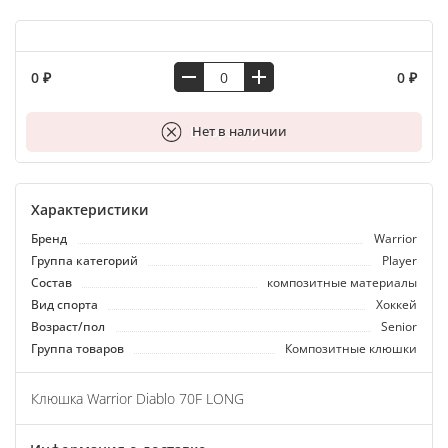
0 ₽
0 ₽
В корзину
Нет в наличии
Характеристики
Бренд
Warrior
Группа категорий
Player
Состав
композитные материалы
Вид спорта
Хоккей
Возраст/пол
Senior
Группа товаров
Композитные клюшки
Клюшка Warrior Diablo 70F LONG