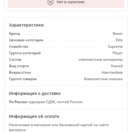
В корзину
Нет в наличии
Характеристики
Бренд
Bauer
Ценовая категория
Elite
Семейство
Supreme
Группа категорий
Player
Состав
композитные материалы
Вид спорта
Хоккей
Возраст/пол
Intermediate
Группа товаров
Композитные клюшки
Информация о доставке
По России:
курьером СДЭК, почтой России.
Информация об оплате
Наличными в магазине или банковской картой на сайте
магазина.