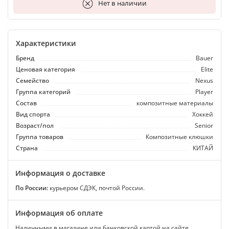
В корзину
Нет в наличии
Характеристики
Бренд
Bauer
Ценовая категория
Elite
Семейство
Nexus
Группа категорий
Player
Состав
композитные материалы
Вид спорта
Хоккей
Возраст/пол
Senior
Группа товаров
Композитные клюшки
Страна
КИТАЙ
Информация о доставке
По России:
курьером СДЭК, почтой России.
Информация об оплате
Наличными в магазине или банковской картой на сайте