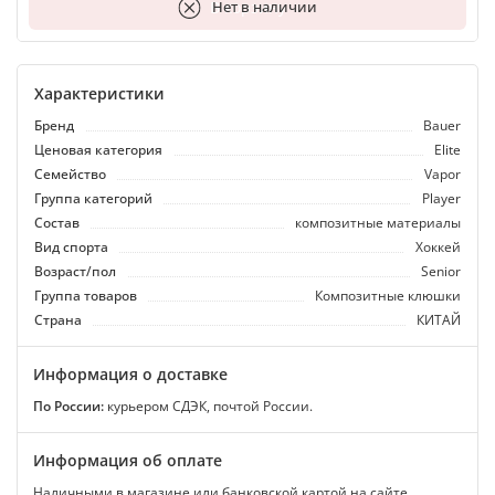
В корзину
Нет в наличии
Характеристики
Бренд
Bauer
Ценовая категория
Elite
Семейство
Vapor
Группа категорий
Player
Состав
композитные материалы
Вид спорта
Хоккей
Возраст/пол
Senior
Группа товаров
Композитные клюшки
Страна
КИТАЙ
Информация о доставке
По России:
курьером СДЭК, почтой России.
Информация об оплате
Наличными в магазине или банковской картой на сайте