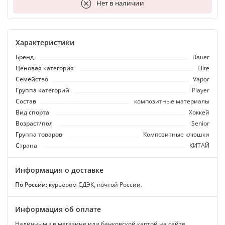
В корзину
Нет в наличии
Характеристики
Бренд
Bauer
Ценовая категория
Elite
Семейство
Vapor
Группа категорий
Player
Состав
композитные материалы
Вид спорта
Хоккей
Возраст/пол
Senior
Группа товаров
Композитные клюшки
Страна
КИТАЙ
Информация о доставке
По России:
курьером СДЭК, почтой России.
Информация об оплате
Наличными в магазине или банковской картой на сайте