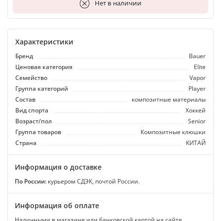
В корзину
Нет в наличии
Характеристики
Бренд
Bauer
Ценовая категория
Elite
Семейство
Vapor
Группа категорий
Player
Состав
композитные материалы
Вид спорта
Хоккей
Возраст/пол
Senior
Группа товаров
Композитные клюшки
Страна
КИТАЙ
Информация о доставке
По России:
курьером СДЭК, почтой России.
Информация об оплате
Наличными в магазине или банковской картой на сайте