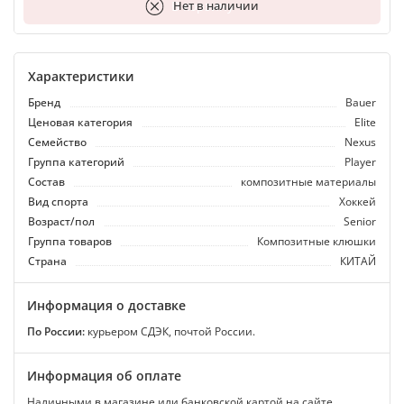
В корзину
Нет в наличии
Характеристики
Бренд
Bauer
Ценовая категория
Elite
Семейство
Nexus
Группа категорий
Player
Состав
композитные материалы
Вид спорта
Хоккей
Возраст/пол
Senior
Группа товаров
Композитные клюшки
Страна
КИТАЙ
Информация о доставке
По России:
курьером СДЭК, почтой России.
Информация об оплате
Наличными в магазине или банковской картой на сайте