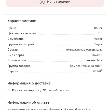
В корзину
Нет в наличии
Характеристики
Бренд
Bauer
Ценовая категория
Pro
Семейство
Vapor
Группа категорий
Player
Состав
композитные материалы
Вид спорта
Хоккей
Возраст/пол
Intermediate
Группа товаров
Композитные клюшки
Страна
КИТАЙ
Информация о доставке
По России:
курьером СДЭК, почтой России.
Информация об оплате
Наличными в магазине или банковской картой на сайте