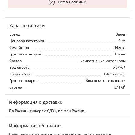
В корзину
Нет в наличии
Характеристики
Бренд
Bauer
Ценовая категория
Elite
Семейство
Nexus
Группа категорий
Player
Состав
композитные материалы
Вид спорта
Хоккей
Возраст/пол
Intermediate
Группа товаров
Композитные клюшки
Страна
КИТАЙ
Информация о доставке
По России:
курьером СДЭК, почтой России.
Информация об оплате
Наличными в магазине или банковской картой на сайте