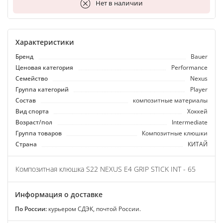
В корзину
Нет в наличии
Характеристики
Бренд
Bauer
Ценовая категория
Performance
Семейство
Nexus
Группа категорий
Player
Состав
композитные материалы
Вид спорта
Хоккей
Возраст/пол
Intermediate
Группа товаров
Композитные клюшки
Страна
КИТАЙ
Композитная клюшка S22 NEXUS E4 GRIP STICK INT - 65
Информация о доставке
По России:
курьером СДЭК, почтой России.