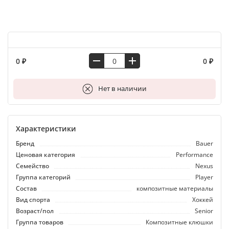
0 ₽
0 ₽
В корзину
Нет в наличии
Характеристики
Бренд
Bauer
Ценовая категория
Performance
Семейство
Nexus
Группа категорий
Player
Состав
композитные материалы
Вид спорта
Хоккей
Возраст/пол
Senior
Группа товаров
Композитные клюшки