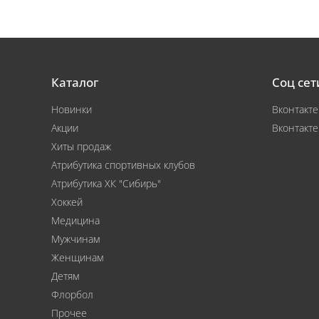
Каталог
Соц сет
Новинки
Вконтакте
Акции
Вконтакте
Хиты продаж
Атрибутика спортивных клубов
Атрибутика ХК "Сибирь"
Хоккей
Медицина
Мужчинам
Женщинам
Детям
Флорбол
Прочее