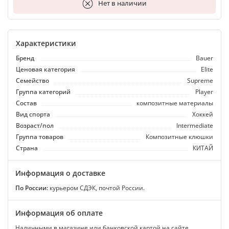
В корзину
Нет в наличии
Характеристики
Бренд
Bauer
Ценовая категория
Elite
Семейство
Supreme
Группа категорий
Player
Состав
композитные материалы
Вид спорта
Хоккей
Возраст/пол
Intermediate
Группа товаров
Композитные клюшки
Страна
КИТАЙ
Информация о доставке
По России:
курьером СДЭК, почтой России.
Информация об оплате
Наличными в магазине или банковской картой на сайте