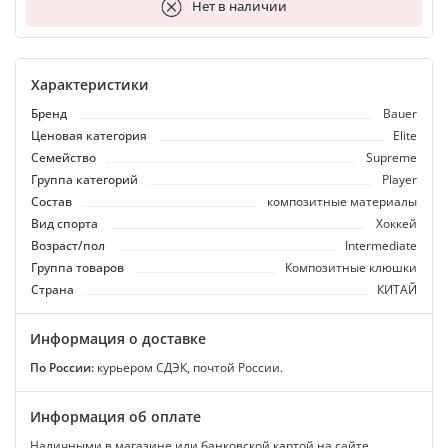
В корзину
Нет в наличии
Характеристики
Бренд
Bauer
Ценовая категория
Elite
Семейство
Supreme
Группа категорий
Player
Состав
композитные материалы
Вид спорта
Хоккей
Возраст/пол
Intermediate
Группа товаров
Композитные клюшки
Страна
КИТАЙ
Информация о доставке
По России:
курьером СДЭК, почтой России.
Информация об оплате
Наличными в магазине или банковской картой на сайте