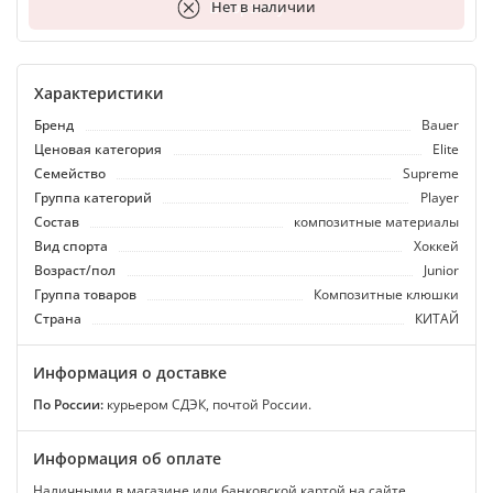
В корзину
Нет в наличии
Характеристики
Бренд
Bauer
Ценовая категория
Elite
Семейство
Supreme
Группа категорий
Player
Состав
композитные материалы
Вид спорта
Хоккей
Возраст/пол
Junior
Группа товаров
Композитные клюшки
Страна
КИТАЙ
Информация о доставке
По России:
курьером СДЭК, почтой России.
Информация об оплате
Наличными в магазине или банковской картой на сайте