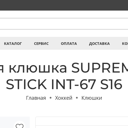
КАТАЛОГ
СЕРВИС
ОПЛАТА
ДОСТАВКА
КО
 клюшка SUPREM
STICK INT-67 S16
Главная
Хоккей
Клюшки