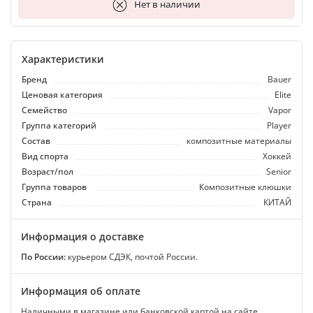
В корзину
Нет в наличии
Характеристики
Бренд
Bauer
Ценовая категория
Elite
Семейство
Vapor
Группа категорий
Player
Состав
композитные материалы
Вид спорта
Хоккей
Возраст/пол
Senior
Группа товаров
Композитные клюшки
Страна
КИТАЙ
Информация о доставке
По России:
курьером СДЭК, почтой России.
Информация об оплате
Наличными в магазине или банковской картой на сайте