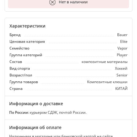
В корзину
Нет в наличии
Характеристики
Бренд
Bauer
Ценовая категория
Elite
Семейство
Vapor
Группа категорий
Player
Состав
композитные материалы
Вид спорта
Хоккей
Возраст/пол
Senior
Группа товаров
Композитные клюшки
Страна
КИТАЙ
Информация о доставке
По России:
курьером СДЭК, почтой России.
Информация об оплате
Наличными в магазине или банковской картой на сайте