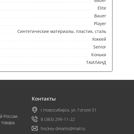
Bauer
Elite
Bauer
Player
Синтетические материалы, пластик, сталь
Хоккей
Senior
Коньки
ТАИЛАНД
Контакты
г.Новосибирск, ул. Гоголя 51
й России.
8 (383) 299-11-22
 товара.
hockey-dreams@mail.ru