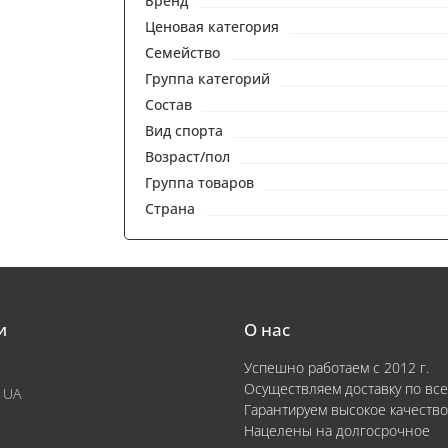
Бренд
Ценовая категория
Семейство
Группа категорий
Состав
Вид спорта
Возраст/пол
Группа товаров
Страна
и
О нас
Успешно работаем с 2012 г.
Осуществляем доставку по все
 UA
Гарантируем высокое качество
Нацелены на долгосрочное