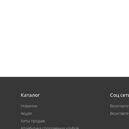
Каталог
Соц сет
Новинки
Вконтакте
Акции
Вконтакте
Хиты продаж
Атрибутика спортивных клубов