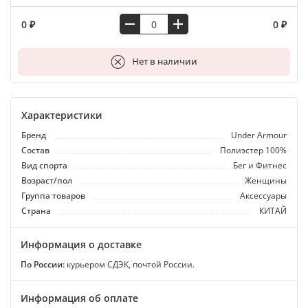
0 ₽
0 ₽
В корзину
Нет в наличии
Характеристики
Бренд
Under Armour
Состав
Полиэстер 100%
Вид спорта
Бег и Фитнес
Возраст/пол
Женщины
Группа товаров
Аксессуары
Страна
КИТАЙ
Информация о доставке
По России:
курьером СДЭК, почтой России.
Информация об оплате