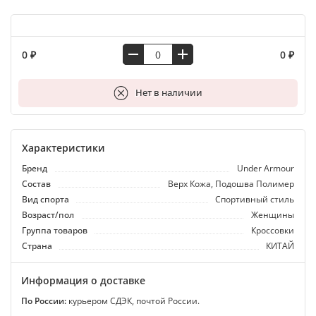
0 ₽
0 ₽
В корзину
Нет в наличии
Характеристики
Бренд
Under Armour
Состав
Верх Кожа, Подошва Полимер
Вид спорта
Спортивный стиль
Возраст/пол
Женщины
Группа товаров
Кроссовки
Страна
КИТАЙ
Информация о доставке
По России:
курьером СДЭК, почтой России.