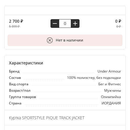
2 700 ₽
0 ₽
5 399 ₽
0 ₽
В корзину
Нет в наличии
Характеристики
Бренд
Under Armour
Состав
100% полиэстер, без подкладки
Вид спорта
Бег и Фитнес
Возраст/пол
Мужчины
Группа товаров
Олимпийка
Страна
ИОРДАНИЯ
Куртка SPORTSTYLE PIQUE TRACK JACKET