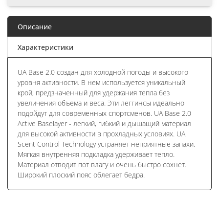
Описание
Характеристики
UA Base 2.0 создан для холодной погоды и высокого
уровня активности. В нем используется уникальный
крой, предзначенный для удержания тепла без
увеличения объема и веса. Эти леггинсы идеально
подойдут для современных спортсменов. UA Base 2.0
Active Baselayer - легкий, гибкий и дышащий материал
для высокой активности в прохладных условиях. UA
Scent Control Technology устраняет неприятные запахи.
Мягкая внутренняя подкладка удерживает тепло.
Материал отводит пот влагу и очень быстро сохнет.
Широкий плоский пояс облегает бедра.