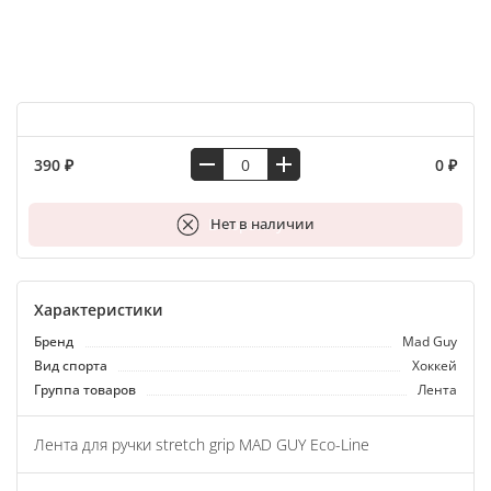
390 ₽
0 ₽
В корзину
Нет в наличии
Характеристики
Бренд
Мad Guy
Вид спорта
Хоккей
Группа товаров
Лента
Лента для ручки stretch grip MAD GUY Eco-Line