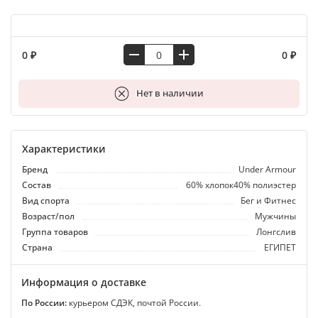
0 ₽
0 ₽
В корзину
Нет в наличии
Характеристики
Бренд
Under Armour
Состав
60% хлопок40% полиэстер
Вид спорта
Бег и Фитнес
Возраст/пол
Мужчины
Группа товаров
Лонгслив
Страна
ЕГИПЕТ
Информация о доставке
По России:
курьером СДЭК, почтой России.