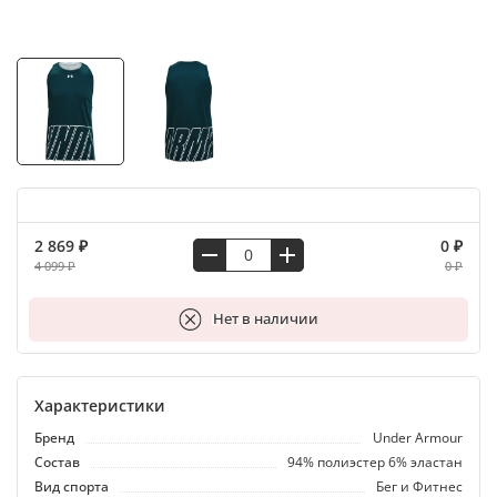
2 869 ₽
0 ₽
4 099 ₽
0 ₽
В корзину
Нет в наличии
Характеристики
Бренд
Under Armour
Состав
94% полиэстер 6% эластан
Вид спорта
Бег и Фитнес