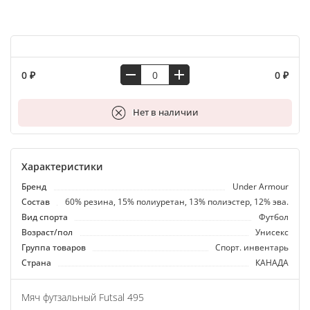
0 ₽
0 ₽
В корзину
Нет в наличии
Характеристики
Бренд
Under Armour
Состав
60% резина, 15% полиуретан, 13% полиэстер, 12% эва.
Вид спорта
Футбол
Возраст/пол
Унисекс
Группа товаров
Спорт. инвентарь
Страна
КАНАДА
Мяч футзальный Futsal 495