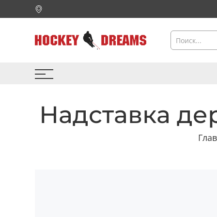
Надставка де
Гла