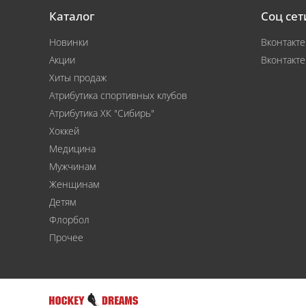
Каталог
Соц сет
Новинки
Вконтакте
Акции
Вконтакте
Хиты продаж
Атрибутика спортивных клубов
Атрибутика ХК "Сибирь"
Хоккей
Медицина
Мужчинам
Женщинам
Детям
Флорбол
Прочее