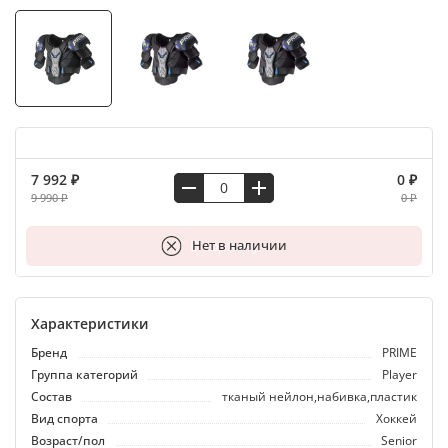
7 992 ₽
0 ₽
9 990 ₽
0 ₽
В корзину
Нет в наличии
Характеристики
Бренд
PRIME
Группа категорий
Player
Состав
тканый нейлон,набивка,пластик
Вид спорта
Хоккей
Возраст/пол
Senior