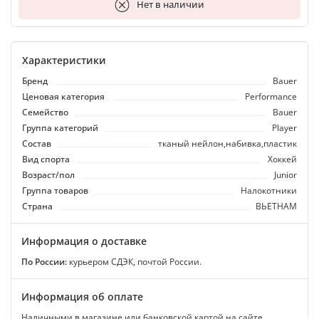
В корзину
Нет в наличии
Характеристики
Бренд
Bauer
Ценовая категория
Performance
Семейство
Bauer
Группа категорий
Player
Состав
тканый нейлон,набивка,пластик
Вид спорта
Хоккей
Возраст/пол
Junior
Группа товаров
Налокотники
Страна
ВЬЕТНАМ
Информация о доставке
По России:
курьером СДЭК, почтой России.
Информация об оплате
Наличными в магазине или банковской картой на сайте