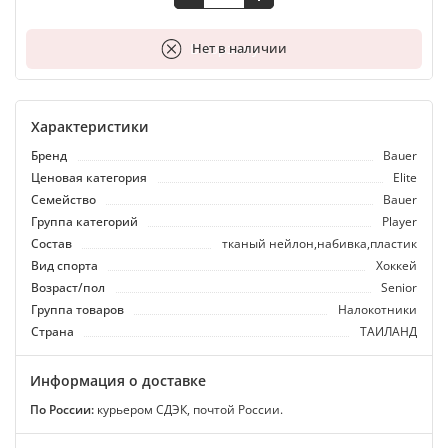
В корзину
Нет в наличии
Характеристики
Бренд
Bauer
Ценовая категория
Elite
Семейство
Bauer
Группа категорий
Player
Состав
тканый нейлон,набивка,пластик
Вид спорта
Хоккей
Возраст/пол
Senior
Группа товаров
Налокотники
Страна
ТАИЛАНД
Информация о доставке
По России:
курьером СДЭК, почтой России.