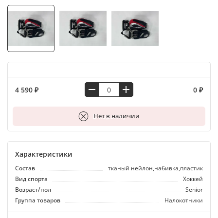
4 590 ₽
0 ₽
В корзину
Нет в наличии
Характеристики
Состав
тканый нейлон,набивка,пластик
Вид спорта
Хоккей
Возраст/пол
Senior
Группа товаров
Налокотники