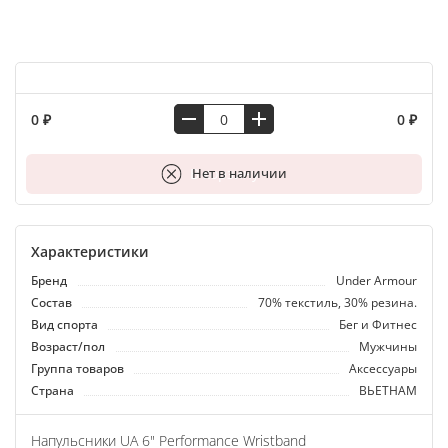
0 ₽
0 ₽
В корзину
Нет в наличии
Характеристики
Бренд
Under Armour
Состав
70% текстиль, 30% резина.
Вид спорта
Бег и Фитнес
Возраст/пол
Мужчины
Группа товаров
Аксессуары
Страна
ВЬЕТНАМ
Напульсники UA 6" Performance Wristband