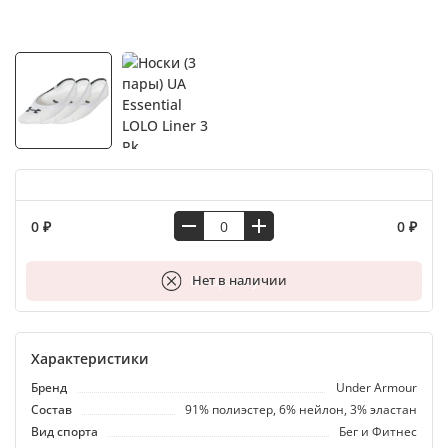
0 ₽
0 ₽
В корзину
Нет в наличии
Характеристики
Бренд
Under Armour
Состав
91% полиэстер, 6% нейлон, 3% эластан
Вид спорта
Бег и Фитнес