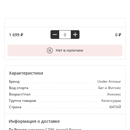
1 699 ₽
0 ₽
В корзину
Нет в наличии
Характеристики
Бренд
Under Armour
Вид спорта
Бег и Фитнес
Возраст/пол
Унисекс
Группа товаров
Аксессуары
Страна
КИТАЙ
Информация о доставке
По России:
курьером СДЭК, почтой России.