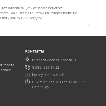
. Технология защиты от запаха помогает
тратонкая и легкая конструкция, которая почти не
стопы для лучшей посадки.
Контакты
г.Новосибирск, ул. Гоголя 51
й России.
8 (383) 299-11-22
 товара.
hockey-dreams@mail.ru
Пн-Пт: с 10 до 20 Сб: с 11 до 19 /
Вс: с 11 до 19