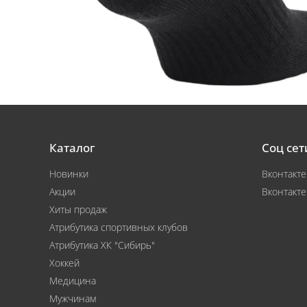
Каталог
Соц сет
Новинки
Вконтакте
Акции
Вконтакте
Хиты продаж
Атрибутика спортивных клубов
Атрибутика ХК "Сибирь"
Хоккей
Медицина
Мужчинам