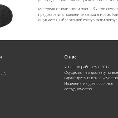
Материал отводит пот и очень быстро сохнет
предотвратить появление запаха в носке. Уль
ощущается. Облегающий контур пятки вокруг 
и
О нас
Успешно работаем с 2012 г.
Осуществляем доставку по все
 UA
Гарантируем высокое качество
Нацелены на долгосрочное
сотрудничество.