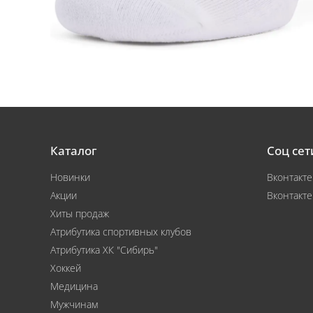
Каталог
Соц сет
Новинки
Вконтакте
Акции
Вконтакте
Хиты продаж
Атрибутика спортивных клубов
Атрибутика ХК "Сибирь"
Хоккей
Медицина
Мужчинам