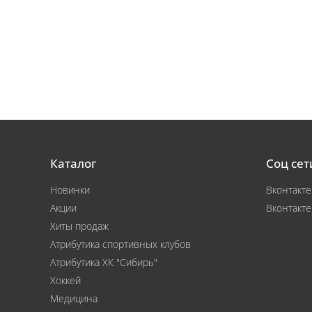
Каталог
Соц сет
Новинки
Вконтакте
Акции
Вконтакте
Хиты продаж
Атрибутика спортивных клубов
Атрибутика ХК "Сибирь"
Хоккей
Медицина