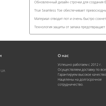
Обновленный дизайн строчки для создания б
True Seamless Toe обеспечивает превосходн
Материал отводит пот и очень быстро сохнет
Технология защиты от запаха предотвращает
и
О нас
Успешно работаем с 2012 г.
Осуществляем доставку по все
 UA
Гарантируем высокое качество
Нацелены на долгосрочное
сотрудничество.