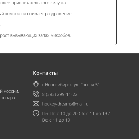
олее привлекательного силуэта.
ый комфорт и снижает раздражение.
.
 рост вызывающих запах микробов.
Контакты
г.Новосибирск, ул. Гоголя 51
й России.
8 (383) 299-11-22
 товара.
hockey-dreams@mail.ru
Пн-Пт: с 10 до 20 Сб: с 11 до 19 /
Вс: с 11 до 19