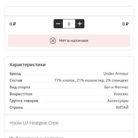
0 ₽
0 ₽
В корзину
Нет в наличии
Характеристики
Бренд
Under Armour
Состав
77% хлопок, 21% полиэстер, 2% спандекс
Вид спорта
Бег и Фитнес
Возраст/пол
Унисекс
Группа товаров
Аксессуары
Страна
КИТАЙ
Носки UA Heatgear Crew