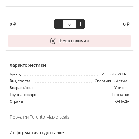
0 ₽
0 ₽
В корзину
Нет в наличии
Характеристики
Бренд
Atributika&Club
Вид спорта
Спортивный стиль
Возраст/пол
Унисекс
Группа товаров
Перчатки
Страна
КАНАДА
Перчатки Toronto Maple Leafs
Информация о доставке