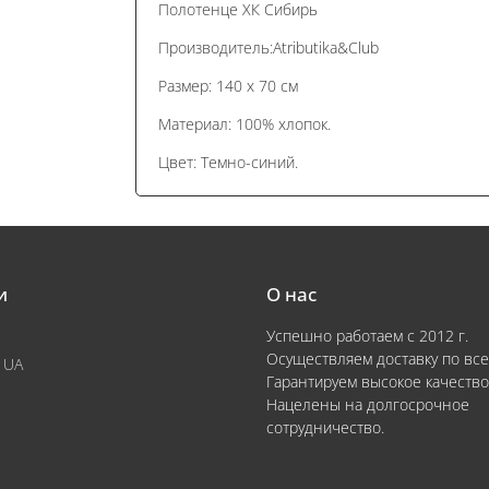
Полотенце ХК Сибирь
Производитель:Atributika&Club
Размер: 140 x 70 см
Материал: 100% хлопок.
Цвет: Темно-синий.
и
О нас
Успешно работаем с 2012 г.
Осуществляем доставку по все
 UA
Гарантируем высокое качество
Нацелены на долгосрочное
сотрудничество.