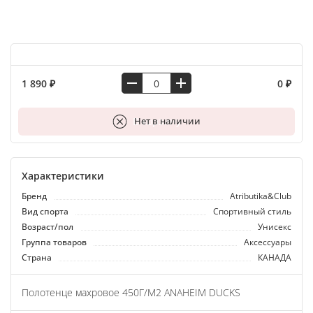
1 890 ₽
0 ₽
В корзину
Нет в наличии
Характеристики
Бренд
Atributika&Club
Вид спорта
Спортивный стиль
Возраст/пол
Унисекс
Группа товаров
Аксессуары
Страна
КАНАДА
Полотенце махровое 450Г/М2 ANAHEIM DUCKS