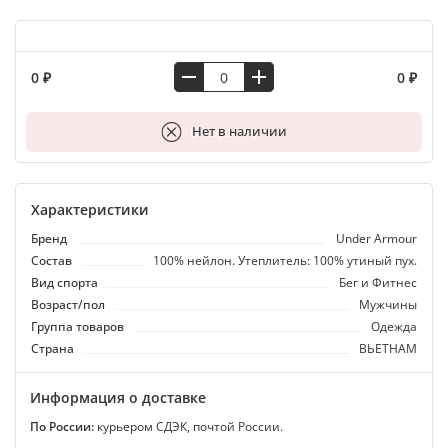
0 ₽
0 ₽
В корзину
Нет в наличии
Характеристики
Бренд
Under Armour
Состав
100% нейлон. Утеплитель: 100% утиный пух.
Вид спорта
Бег и Фитнес
Возраст/пол
Мужчины
Группа товаров
Одежда
Страна
ВЬЕТНАМ
Информация о доставке
По России:
курьером СДЭК, почтой России.