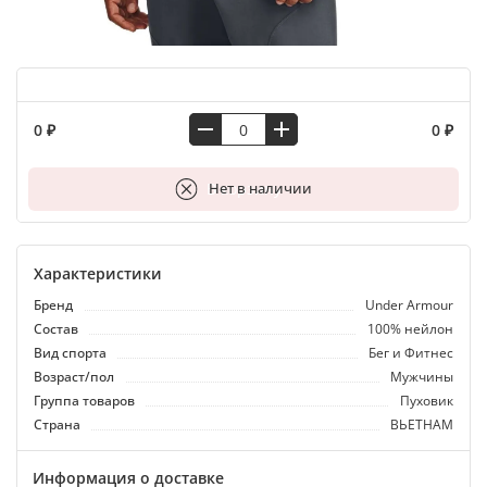
0 ₽
0 ₽
В корзину
Нет в наличии
Характеристики
Бренд
Under Armour
Состав
100% нейлон
Вид спорта
Бег и Фитнес
Возраст/пол
Мужчины
Группа товаров
Пуховик
Страна
ВЬЕТНАМ
Информация о доставке