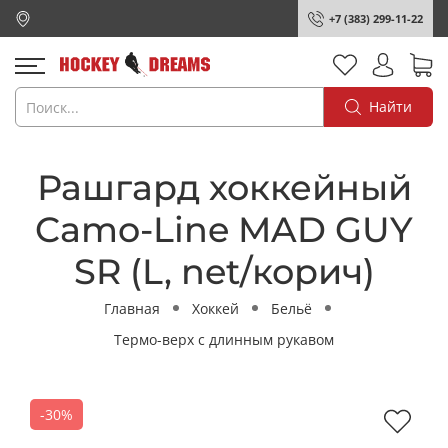
+7 (383) 299-11-22
Найти
Рашгард хоккейный
Camo-Line MAD GUY
SR (L, net/корич)
Главная
Хоккей
Бельё
Термо-верх с длинным рукавом
-30%