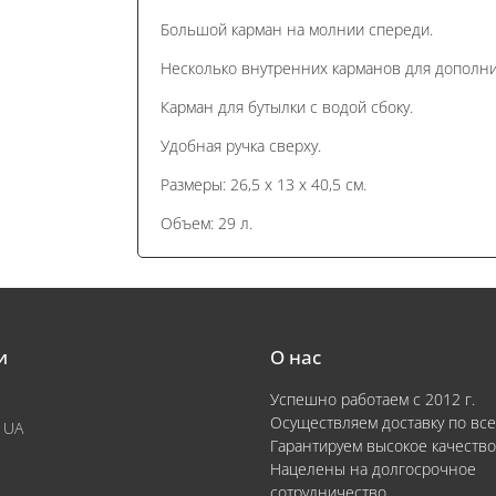
Большой карман на молнии спереди.
Несколько внутренних карманов для дополни
Карман для бутылки с водой сбоку.
Удобная ручка сверху.
Размеры: 26,5 x 13 x 40,5 см.
Объем: 29 л.
и
О нас
Успешно работаем с 2012 г.
Осуществляем доставку по все
 UA
Гарантируем высокое качество
Нацелены на долгосрочное
сотрудничество.