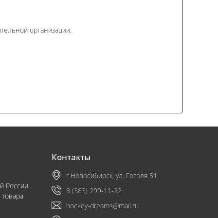
тельной организации.
Контакты
г.Новосибирск, ул. Гоголя 51
й России.
8 (383) 299-11-22
 товара.
hockey-dreams@mail.ru