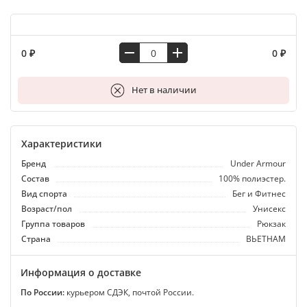
0 ₽
0 ₽
В корзину
Нет в наличии
Характеристики
Бренд
Under Armour
Состав
100% полиэстер.
Вид спорта
Бег и Фитнес
Возраст/пол
Унисекс
Группа товаров
Рюкзак
Страна
ВЬЕТНАМ
Информация о доставке
По России:
курьером СДЭК, почтой России.