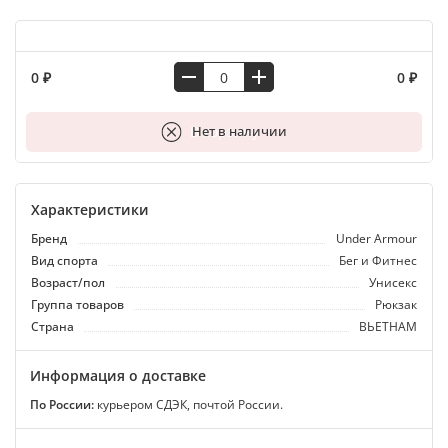
0 ₽
0 ₽
В корзину
Нет в наличии
Характеристики
Бренд
Under Armour
Вид спорта
Бег и Фитнес
Возраст/пол
Унисекс
Группа товаров
Рюкзак
Страна
ВЬЕТНАМ
Информация о доставке
По России:
курьером СДЭК, почтой России.