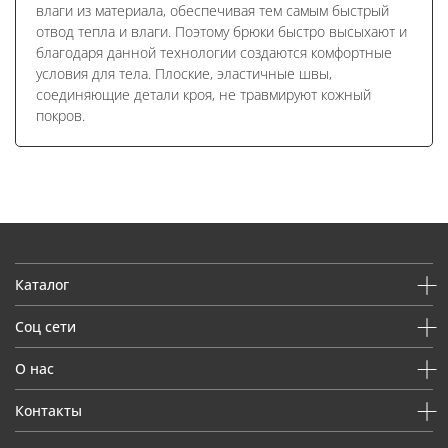
влаги из материала, обеспечивая тем самым быстрый
отвод тепла и влаги. Поэтому брюки быстро высыхают и
благодаря данной технологии создаются комфортные
условия для тела. Плоские, эластичные швы,
соединяющие детали кроя, не травмируют кожный
покров.
Каталог
Соц сети
О нас
Контакты